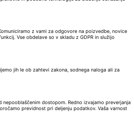
b. Komuniciramo z vami za odgovore na poizvedbe, novice
funkcij. Vse obdelave so v skladu z GDPR in služijo
ijemo jih le ob zahtevi zakona, sodnega naloga ali za
pred nepooblaščenim dostopom. Redno izvajamo preverjanja
poročamo previdnost pri deljenju podatkov. Vaša varnost