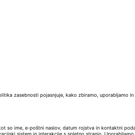
Politika zasebnosti pojasnjuje, kako zbiramo, uporabljamo 
t so ime, e-poštni naslov, datum rojstva in kontaktni podat
racijski sistem in interakcije s spletno stranjo. Uporablja