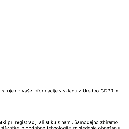
in varujemo vaše informacije v skladu z Uredbo GDPR in
ki pri registraciji ali stiku z nami. Samodejno zbiramo
mo piškotke in podobne tehnologije za sledenje obnašanju