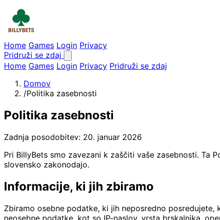
Home
Games
Login
Privacy
Pridruži se zdaj
Home
Games
Login
Privacy
Pridruži se zdaj
Domov
/
Politika zasebnosti
Politika zasebnosti
Zadnja posodobitev: 20. januar 2026
Pri BillyBets smo zavezani k zaščiti vaše zasebnosti. Ta 
slovensko zakonodajo.
Informacije, ki jih zbiramo
Zbiramo osebne podatke, ki jih neposredno posredujete, ko
neosebne podatke, kot so IP-naslov, vrsta brskalnika, ope