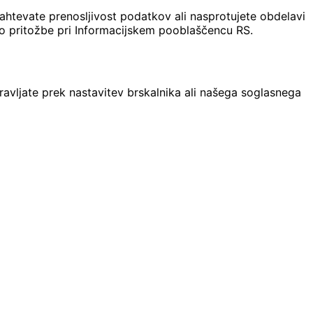
htevate prenosljivost podatkov ali nasprotujete obdelavi
 do pritožbe pri Informacijskem pooblaščencu RS.
pravljate prek nastavitev brskalnika ali našega soglasnega