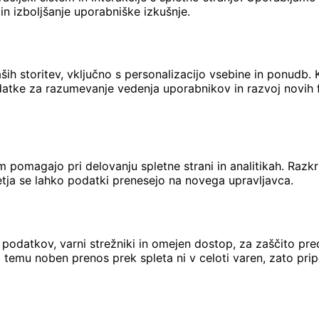
in izboljšanje uporabniške izkušnje.
aših storitev, vključno s personalizacijo vsebine in ponud
podatke za razumevanje vedenja uporabnikov in razvoj novih 
 pomagajo pri delovanju spletne strani in analitikah. Razkr
jetja se lahko podatki prenesejo na novega upravljavca.
e podatkov, varni strežniki in omejen dostop, za zaščito 
 temu noben prenos prek spleta ni v celoti varen, zato pri