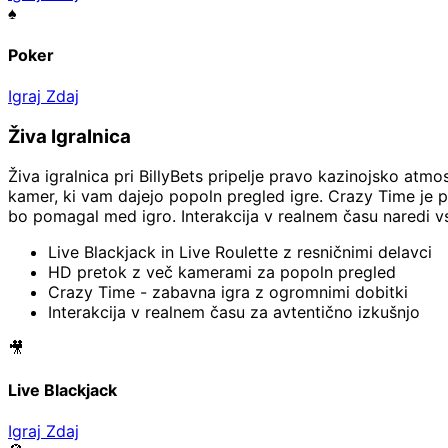
♠️
Poker
Igraj Zdaj
Živa Igralnica
Živa igralnica pri BillyBets pripelje pravo kazinojsko atm
kamer, ki vam dajejo popoln pregled igre. Crazy Time je 
bo pomagal med igro. Interakcija v realnem času naredi 
Live Blackjack in Live Roulette z resničnimi delavci
HD pretok z več kamerami za popoln pregled
Crazy Time - zabavna igra z ogromnimi dobitki
Interakcija v realnem času za avtentično izkušnjo
🎥
Live Blackjack
Igraj Zdaj