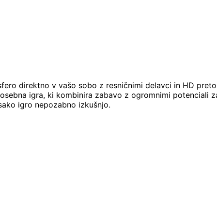
osfero direktno v vašo sobo z resničnimi delavci in HD pret
posebna igra, ki kombinira zabavo z ogromnimi potenciali z
vsako igro nepozabno izkušnjo.