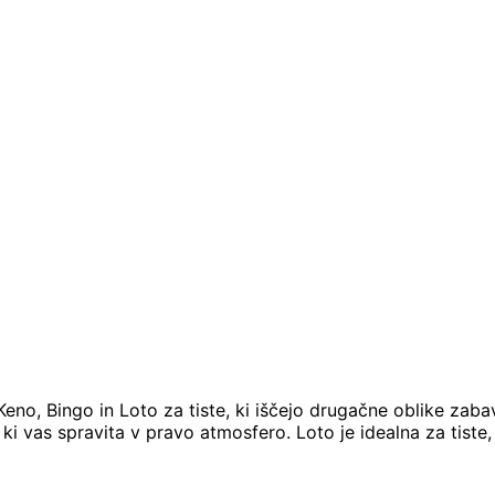
, Keno, Bingo in Loto za tiste, ki iščejo drugačne oblike za
, ki vas spravita v pravo atmosfero. Loto je idealna za tiste, 