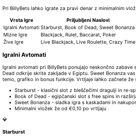
Pri BillyBets lahko igrate za pravi denar z minimalnim vlo
Vrsta Igre
Priljubljeni Naslovi
Igralni Avtomati
Starburst, Book of Dead, Sweet Bonanza
Mizne Igre
Blackjack, Rulet, Baccarat, Poker
Žive Igre
Live Blackjack, Live Roulette, Crazy Time
Igralni Avtomati
Igralni avtomati pri BillyBets ponujajo neskončno zabave 
Dead odkrije skrite zakljade v Egiptu. Sweet Bonanza vas
temo, grafiko in bonus funkcije. Vrtljaje lahko začnete že
Starburst - klasični slot z bleščečimi dragulji in re-sp
Book of Dead - egipčanski slot s free spins in razširj
Sweet Bonanza - sladka igra s kaskadami in nakupo
Minimalni vložek že od €0,10 po vrtljaju
💎
Starburst