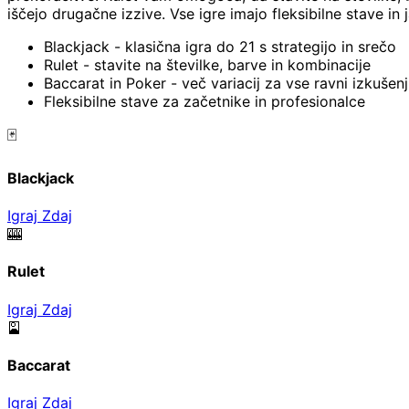
iščejo drugačne izzive. Vse igre imajo fleksibilne stave in 
Blackjack - klasična igra do 21 s strategijo in srečo
Rulet - stavite na številke, barve in kombinacije
Baccarat in Poker - več variacij za vse ravni izkušenj
Fleksibilne stave za začetnike in profesionalce
🃏
Blackjack
Igraj Zdaj
🎰
Rulet
Igraj Zdaj
🎴
Baccarat
Igraj Zdaj