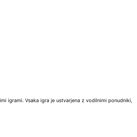
imi igrami. Vsaka igra je ustvarjena z vodilnimi ponudniki,