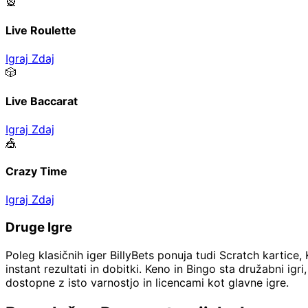
🎡
Live Roulette
Igraj Zdaj
🎲
Live Baccarat
Igraj Zdaj
🎪
Crazy Time
Igraj Zdaj
Druge Igre
Poleg klasičnih iger BillyBets ponuja tudi Scratch kartice
instant rezultati in dobitki. Keno in Bingo sta družabni igri
dostopne z isto varnostjo in licencami kot glavne igre.