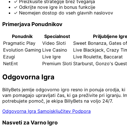
✓
Preizkusite strategije brez tveganja
✓
Odkrijte nove igre in bonus funkcije
✓
Neomejen dostop do vseh glavnih naslovov
Primerjava Ponudnikov
Ponudnik
Specialnost
Priljubljene Igr
Pragmatic Play
Video Sloti
Sweet Bonanza, Gates o
Evolution Gaming
Live Casino
Live Blackjack, Crazy Ti
Ezugi
Live Igre
Live Roulette, Baccarat
NetEnt
Premium Sloti
Starburst, Gonzo's Quest
Odgovorna Igra
BillyBets jemlje odgovorno igro resno in ponuja orodja, k
vam pomagajo upravljati čas, ki ga preživite pri igranju. I
potrebujete pomoč, je ekipa BillyBets na voljo 24/7.
Odgovorna Igra
Samoisključitev
Podpora
Nasveti za Varno Igro