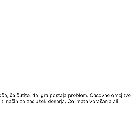
oča, če čutite, da igra postaja problem. Časovne omejitve
biti način za zaslužek denarja. Če imate vprašanja ali