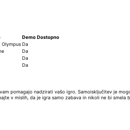
e
Demo Dostopno
f Olympus
Da
me
Da
Da
Da
i vam pomagajo nadzirati vašo igro. Samoisključitev je mog
majte v mislih, da je igra samo zabava in nikoli ne bi smela 